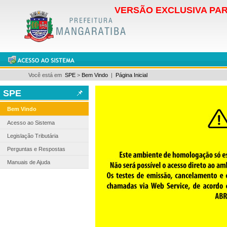
VERSÃO EXCLUSIVA PAR
Você está em
SPE
>
Bem Vindo
|
Página Inicial
SPE
Bem Vindo
Acesso ao Sistema
Legislação Tributária
Perguntas e Respostas
Manuais de Ajuda