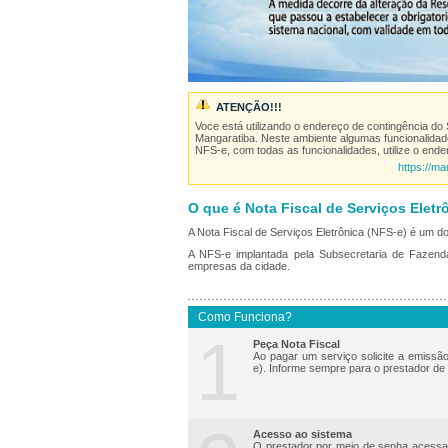
ATENÇÃO!!!
Voce está utilizando o endereço de contingência do
Mangaratiba
. Neste ambiente algumas funcionalidad
NFS-e, com todas as funcionalidades, utilize o ende
https://m
O que é Nota Fiscal de Serviços Eletr
A Nota Fiscal de Serviços Eletrônica (NFS-e) é um do
A NFS-e implantada pela Subsecretaria de Fazenda
empresas da cidade.
Como Funciona?
1
Peça Nota Fiscal
Ao pagar um serviço solicite a emissão
e). Informe sempre para o prestador d
Acesso ao sistema
O prestador por meio de senha acessa