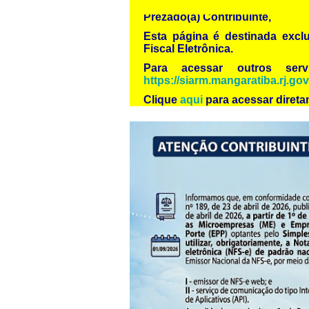
Prezado(a) Contribuinte,
Esta página é destinada excl
Fiscal Eletrônica.
Para acessar outros serv
https://siarm.mangaratiba.rj.gov
Clique
aqui
para acessar direta