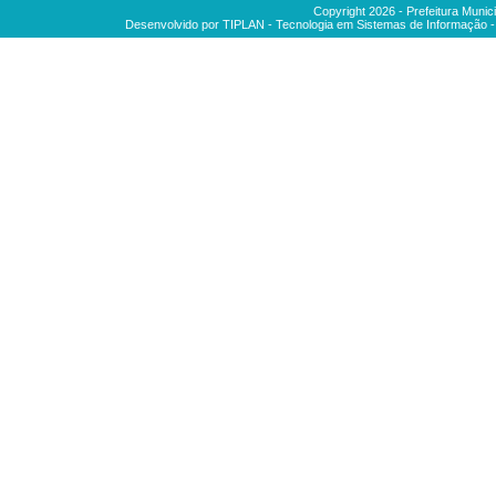
Copyright
2026
- Prefeitura Munic
Desenvolvido por TIPLAN - Tecnologia em Sistemas de Informação 